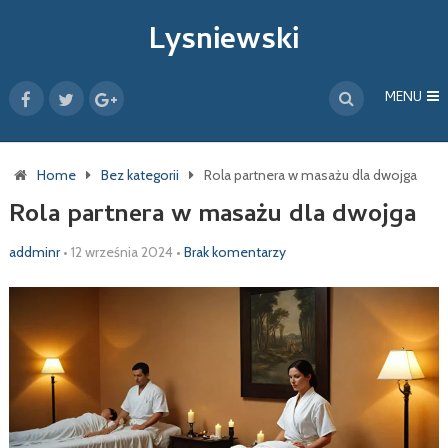
Lysniewski
MENU
Home
Bez kategorii
Rola partnera w masażu dla dwojga
Rola partnera w masażu dla dwojga
addminr
•
12 września 2024
•
Brak komentarzy