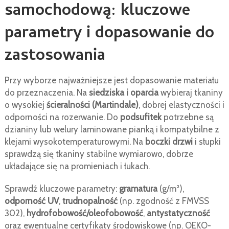
samochodową: kluczowe
parametry i dopasowanie do
zastosowania
Przy wyborze najważniejsze jest dopasowanie materiału
do przeznaczenia. Na
siedziska i oparcia
wybieraj tkaniny
o wysokiej
ścieralności (Martindale)
, dobrej elastyczności i
odporności na rozerwanie. Do
podsufitek
potrzebne są
dzianiny lub welury laminowane pianką i kompatybilne z
klejami wysokotemperaturowymi. Na
boczki drzwi
i słupki
sprawdzą się tkaniny stabilne wymiarowo, dobrze
układające się na promieniach i łukach.
Sprawdź kluczowe parametry:
gramatura
(g/m²),
odporność UV
,
trudnopalność
(np. zgodność z FMVSS
302),
hydrofobowość/oleofobowość
,
antystatyczność
oraz ewentualne certyfikaty środowiskowe (np. OEKO-