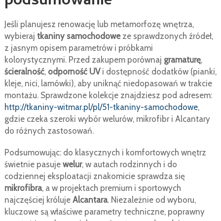
podsumowanie
Jeśli planujesz renowację lub metamorfozę wnętrza,
wybieraj
tkaniny samochodowe
ze sprawdzonych źródeł,
z jasnym opisem parametrów i próbkami
kolorystycznymi. Przed zakupem porównaj
gramaturę
,
ścieralność
,
odporność UV
i dostępność dodatków (pianki,
kleje, nici, lamówki), aby uniknąć niedopasowań w trakcie
montażu. Sprawdzone kolekcje znajdziesz pod adresem:
http://tkaniny-witmar.pl/pl/51-tkaniny-samochodowe
,
gdzie czeka szeroki wybór welurów, mikrofibr i Alcantary
do różnych zastosowań.
Podsumowując: do klasycznych i komfortowych wnętrz
świetnie pasuje
welur
, w autach rodzinnych i do
codziennej eksploatacji znakomicie sprawdza się
mikrofibra
, a w projektach premium i sportowych
najczęściej króluje
Alcantara
. Niezależnie od wyboru,
kluczowe są właściwe parametry techniczne, poprawny