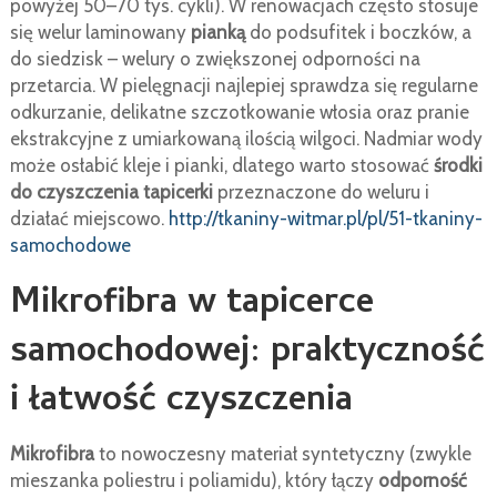
powyżej 50–70 tys. cykli). W renowacjach często stosuje
się welur laminowany
pianką
do podsufitek i boczków, a
do siedzisk – welury o zwiększonej odporności na
przetarcia. W pielęgnacji najlepiej sprawdza się regularne
odkurzanie, delikatne szczotkowanie włosia oraz pranie
ekstrakcyjne z umiarkowaną ilością wilgoci. Nadmiar wody
może osłabić kleje i pianki, dlatego warto stosować
środki
do czyszczenia tapicerki
przeznaczone do weluru i
działać miejscowo.
http://tkaniny-witmar.pl/pl/51-tkaniny-
samochodowe
Mikrofibra w tapicerce
samochodowej: praktyczność
i łatwość czyszczenia
Mikrofibra
to nowoczesny materiał syntetyczny (zwykle
mieszanka poliestru i poliamidu), który łączy
odporność