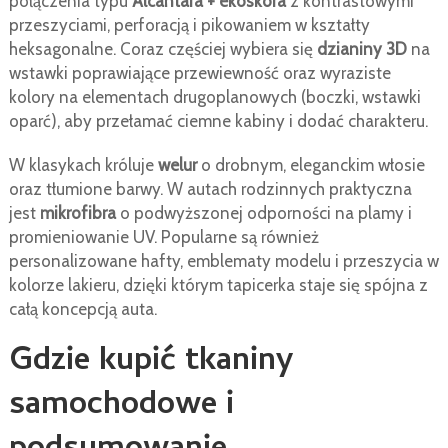
połączenia typu
Alcantara + ekoskóra
z kontrastowymi
przeszyciami, perforacją i pikowaniem w kształty
heksagonalne. Coraz częściej wybiera się
dzianiny 3D
na
wstawki poprawiające przewiewność oraz wyraziste
kolory na elementach drugoplanowych (boczki, wstawki
oparć), aby przełamać ciemne kabiny i dodać charakteru.
W klasykach króluje
welur
o drobnym, eleganckim włosie
oraz tłumione barwy. W autach rodzinnych praktyczna
jest
mikrofibra
o podwyższonej odporności na plamy i
promieniowanie UV. Popularne są również
personalizowane hafty, emblematy modelu i przeszycia w
kolorze lakieru, dzięki którym tapicerka staje się spójna z
całą koncepcją auta.
Gdzie kupić tkaniny
samochodowe i