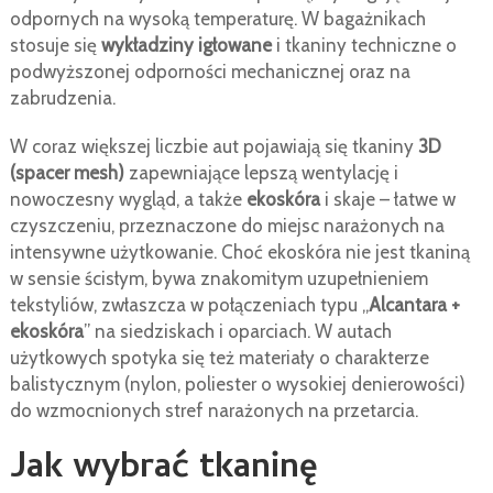
odpornych na wysoką temperaturę. W bagażnikach
stosuje się
wykładziny igłowane
i tkaniny techniczne o
podwyższonej odporności mechanicznej oraz na
zabrudzenia.
W coraz większej liczbie aut pojawiają się tkaniny
3D
(spacer mesh)
zapewniające lepszą wentylację i
nowoczesny wygląd, a także
ekoskóra
i skaje – łatwe w
czyszczeniu, przeznaczone do miejsc narażonych na
intensywne użytkowanie. Choć ekoskóra nie jest tkaniną
w sensie ścisłym, bywa znakomitym uzupełnieniem
tekstyliów, zwłaszcza w połączeniach typu „
Alcantara +
ekoskóra
” na siedziskach i oparciach. W autach
użytkowych spotyka się też materiały o charakterze
balistycznym (nylon, poliester o wysokiej denierowości)
do wzmocnionych stref narażonych na przetarcia.
Jak wybrać tkaninę