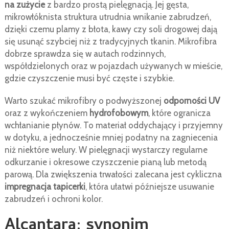
na zużycie
z bardzo prostą pielęgnacją. Jej gęsta,
mikrowłóknista struktura utrudnia wnikanie zabrudzeń,
dzięki czemu plamy z błota, kawy czy soli drogowej dają
się usunąć szybciej niż z tradycyjnych tkanin. Mikrofibra
dobrze sprawdza się w autach rodzinnych,
współdzielonych oraz w pojazdach używanych w mieście,
gdzie czyszczenie musi być częste i szybkie.
Warto szukać mikrofibry o podwyższonej
odporności UV
oraz z wykończeniem
hydrofobowym
, które ogranicza
wchłanianie płynów. To materiał oddychający i przyjemny
w dotyku, a jednocześnie mniej podatny na zagniecenia
niż niektóre welury. W pielęgnacji wystarczy regularne
odkurzanie i okresowe czyszczenie pianą lub metodą
parową. Dla zwiększenia trwałości zalecana jest cykliczna
impregnacja tapicerki
, która ułatwi późniejsze usuwanie
zabrudzeń i ochroni kolor.
Alcantara: synonim