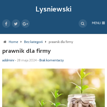
Lysniewski
MENU
Home
Bez kategorii
prawnik dla firmy
prawnik dla firmy
addminr
•
28 maja 2024
•
Brak komentarzy