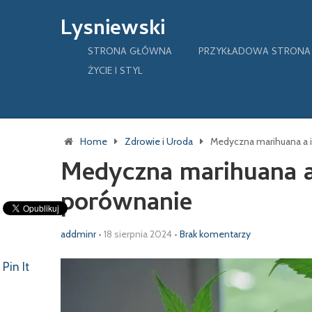
Lysniewski
STRONA GŁÓWNA
PRZYKŁADOWA STRONA
ŻYCIE I STYL
Home
Zdrowie i Uroda
Medyczna marihuana a 
Medyczna marihuana a
porównanie
addminr
•
18 sierpnia 2024
•
Brak komentarzy
Pin It