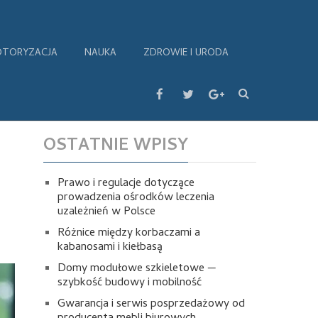
TORYZACJA
NAUKA
ZDROWIE I URODA
OSTATNIE WPISY
Prawo i regulacje dotyczące
prowadzenia ośrodków leczenia
uzależnień w Polsce
Różnice między korbaczami a
kabanosami i kiełbasą
Domy modułowe szkieletowe —
szybkość budowy i mobilność
Gwarancja i serwis posprzedażowy od