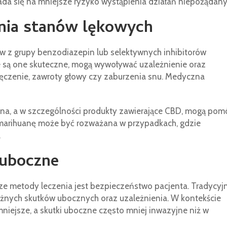
da się na mniejsze ryzyko wystąpienia działań niepożądany
nia stanów lękowych
ów z grupy benzodiazepin lub selektywnych inhibitorów
 są one skuteczne, mogą wywoływać uzależnienie oraz
męczenie, zawroty głowy czy zaburzenia snu. Medyczna
ana, a w szczególności produkty zawierające CBD, mogą pom
 marihuanę może być rozważana w przypadkach, gdzie
.
 uboczne
e metody leczenia jest bezpieczeństwo pacjenta. Tradycyj
oważnych skutków ubocznych oraz uzależnienia. W kontekście
niejsze, a skutki uboczne często mniej inwazyjne niż w