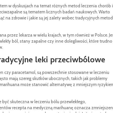
em w dyskusjach na temat różnych metod leczenia chorób i
przeciwzapalne są tematem licznych badań naukowych. Warto
 na zdrowie i jakie są jej zalety wobec tradycyjnych metod
a przez lekarza w wielu krajach, w tym również w Polsce. Je
lekły ból, stany zapalne czy inne dolegliwości, które trudno
w.
adycyjne leki przeciwbólowe
ofen czy paracetamol, są powszechnie stosowane w leczeniu
zęsto mają szereg skutków ubocznych, takich jak problemy
marihuana może stanowić alternatywę z mniejszym ryzykie
być skuteczna w leczeniu bólu przewlekłego,
cjentów recepta na medyczną marihuanę oznacza zmniejszen