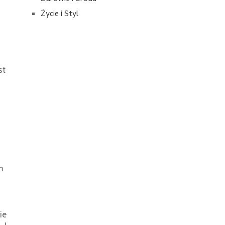
Życie i Styl
st
m
ie