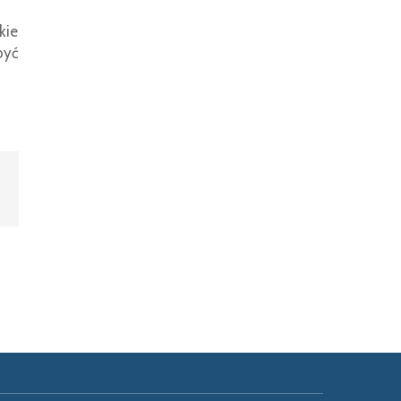
kie
być