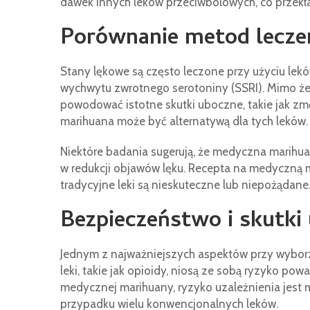
dawek innych leków przeciwbólowych, co przekła
Porównanie metod lecze
Stany lękowe są często leczone przy użyciu lek
wychwytu zwrotnego serotoniny (SSRI). Mimo że
powodować istotne skutki uboczne, takie jak z
marihuana może być alternatywą dla tych leków.
Niektóre badania sugerują, że medyczna marihu
w redukcji objawów lęku. Recepta na medyczną
tradycyjne leki są nieskuteczne lub niepożądane
Bezpieczeństwo i skutki
Jednym z najważniejszych aspektów przy wyborz
leki, takie jak opioidy, niosą ze sobą ryzyko p
medycznej marihuany, ryzyko uzależnienia jest m
przypadku wielu konwencjonalnych leków.