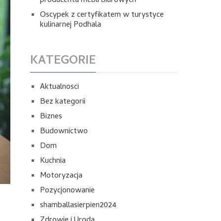
producenta mebli biurowych
Oscypek z certyfikatem w turystyce
kulinarnej Podhala
KATEGORIE
Aktualnosci
Bez kategorii
Biznes
Budownictwo
Dom
Kuchnia
Motoryzacja
Pozycjonowanie
shamballasierpien2024
Zdrowie i Uroda