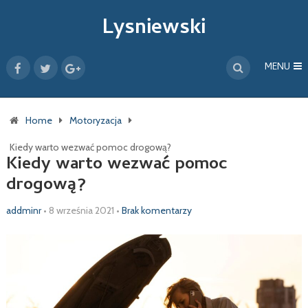
Lysniewski
MENU
Home
Motoryzacja
Kiedy warto wezwać pomoc drogową?
Kiedy warto wezwać pomoc
drogową?
addminr
•
8 września 2021
•
Brak komentarzy