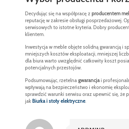
Wybór producenta i kor
Decydując się na współpracę z
producentem meb
reputację w zakresie obsługi posprzedażowej. O
serwisowych to istotne kryteria. Dobry producent
klientem.
Inwestycja w meble objęte solidną gwarancją i
mniejszych kosztów eksploatacji, mniejszej lic
dla biura warto uwzględnić całkowity koszt posi
potencjalnych przestojów.
Podsumowując, rzetelna
gwarancja
i profesjona
wpływają na bezpieczeństwo i ekonomię eksploa
sprawdzić warunki serwisu oraz upewnić się, że 
jak
Biurka i stoły elektryczne
.