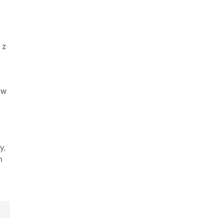
 z
ów
y,
h