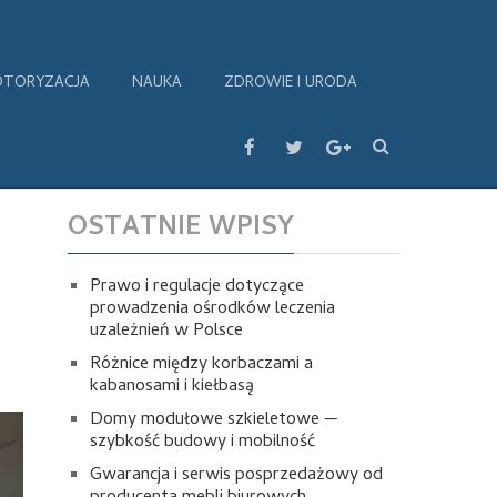
TORYZACJA
NAUKA
ZDROWIE I URODA
OSTATNIE WPISY
Prawo i regulacje dotyczące
prowadzenia ośrodków leczenia
uzależnień w Polsce
Różnice między korbaczami a
kabanosami i kiełbasą
Domy modułowe szkieletowe —
szybkość budowy i mobilność
Gwarancja i serwis posprzedażowy od