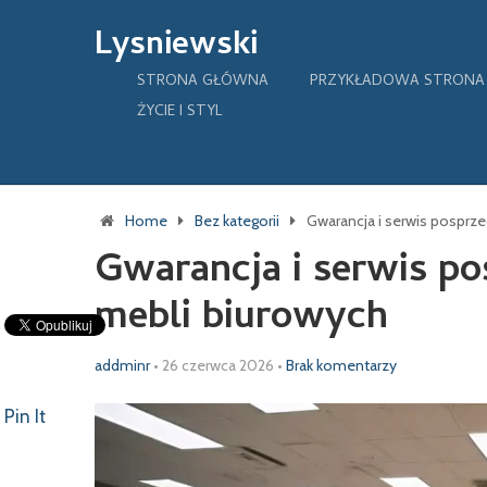
Lysniewski
STRONA GŁÓWNA
PRZYKŁADOWA STRONA
ŻYCIE I STYL
Home
Bez kategorii
Gwarancja i serwis posprz
Gwarancja i serwis p
mebli biurowych
addminr
•
26 czerwca 2026
•
Brak komentarzy
Pin It