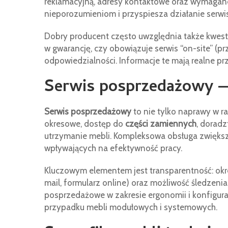
reklamacyjną, adresy kontaktowe oraz wymagan
nieporozumieniom i przyspiesza działanie serwi
Dobry producent często uwzględnia także kwesti
w gwarancję, czy obowiązuje serwis “on-site” (pr
odpowiedzialności. Informacje te mają realne pr
Serwis posprzedażowy — 
Serwis posprzedażowy
to nie tylko naprawy w ra
okresowe, dostęp do
części zamiennych
, dorad
utrzymanie mebli. Kompleksowa obsługa zwiększ
wpływających na efektywność pracy.
Kluczowym elementem jest transparentność: ok
mail, formularz online) oraz możliwość śledzenia
posprzedażowe w zakresie ergonomii i konfigura
przypadku mebli modułowych i systemowych.