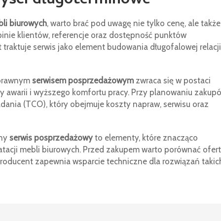
zyści długoterminowe
li biurowych
, warto brać pod uwagę nie tylko cenę, ale także
pinie klientów, referencje oraz dostępność punktów
 traktuje serwis jako element budowania długofalowej relacji
 sprawnym
serwisem posprzedażowym
zwraca się w postaci
zby awarii i wyższego komfortu pracy. Przy planowaniu zakup
adania (TCO), który obejmuje koszty napraw, serwisu oraz
lny
serwis posprzedażowy
to elementy, które znacząco
tacji mebli biurowych. Przed zakupem warto porównać ofert
producent zapewnia wsparcie techniczne dla rozwiązań takic