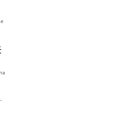
ne
ć
 na
-