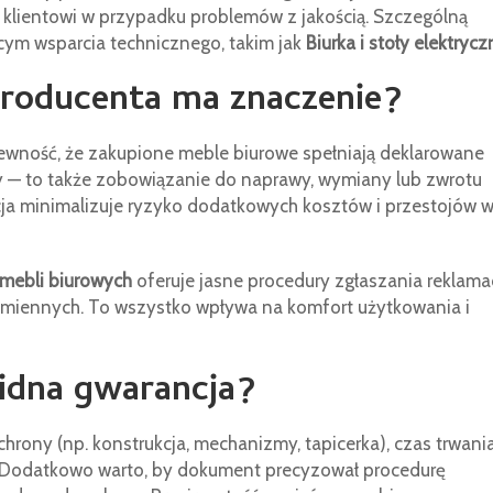
ą klientowi w przypadku problemów z jakością. Szczególną
m wsparcia technicznego, takim jak
Biurka i stoły elektrycz
producenta ma znaczenie?
wność, że zakupione meble biurowe spełniają deklarowane
y — to także zobowiązanie do naprawy, wymiany lub zwrotu
ja minimalizuje ryzyko dodatkowych kosztów i przestojów 
mebli biurowych
oferuje jasne procedury zgłaszania reklamac
amiennych. To wszystko wpływa na komfort użytkowania i
idna gwarancja?
rony (np. konstrukcja, mechanizmy, tapicerka), czas trwania
j. Dodatkowo warto, by dokument precyzował procedurę