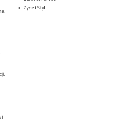
Życie i Styl
ne
.
w
ji,
 i