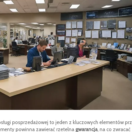
sługi posprzedażowej to jeden z kluczowych elementów pr
 elementy powinna zawierać rzetelna
gwarancja
, na co zwracać