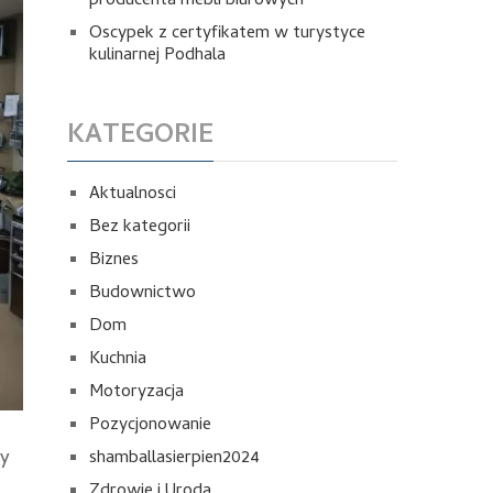
producenta mebli biurowych
Oscypek z certyfikatem w turystyce
kulinarnej Podhala
KATEGORIE
Aktualnosci
Bez kategorii
Biznes
Budownictwo
Dom
Kuchnia
Motoryzacja
Pozycjonowanie
shamballasierpien2024
zy
Zdrowie i Uroda