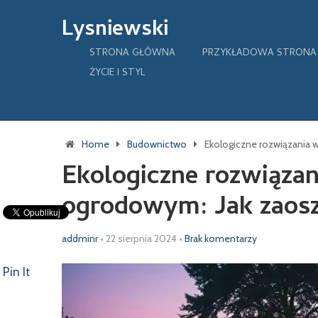
Lysniewski
STRONA GŁÓWNA
PRZYKŁADOWA STRONA
ŻYCIE I STYL
Home
Budownictwo
Ekologiczne rozwiązania 
Ekologiczne rozwiązan
ogrodowym: Jak zaosz
addminr
•
22 sierpnia 2024
•
Brak komentarzy
Pin It