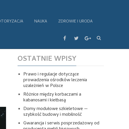
TORYZACJA
NAUKA
ZDROWIE I URODA
OSTATNIE WPISY
Prawo i regulacje dotyczące
prowadzenia ośrodków leczenia
uzależnień w Polsce
Różnice między korbaczami a
kabanosami i kiełbasą
Domy modułowe szkieletowe —
szybkość budowy i mobilność
Gwarancja i serwis posprzedażowy od