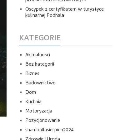
producenta mebli biurowych
Oscypek z certyfikatem w turystyce
kulinarnej Podhala
KATEGORIE
Aktualnosci
Bez kategorii
Biznes
Budownictwo
Dom
Kuchnia
Motoryzacja
Pozycjonowanie
shamballasierpien2024
Zdrowie i Uroda