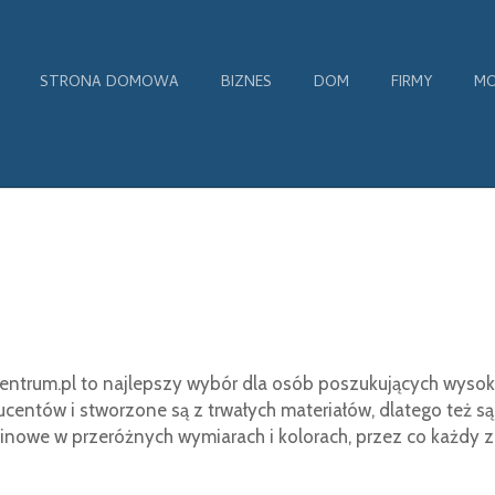
STRONA DOMOWA
BIZNES
DOM
FIRMY
MO
entrum.pl to najlepszy wybór dla osób poszukujących wysokie
entów i stworzone są z trwałych materiałów, dlatego też s
nowe w przeróżnych wymiarach i kolorach, przez co każdy zn