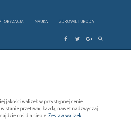
TORYZACJA
NAUKA
ZDROWIE I URODA
j jakości walizek w przystępnej cenie.
ą w stanie przetrwać każdą, nawet nadzwyczaj
ajdzie coś dla siebie.
Zestaw walizek