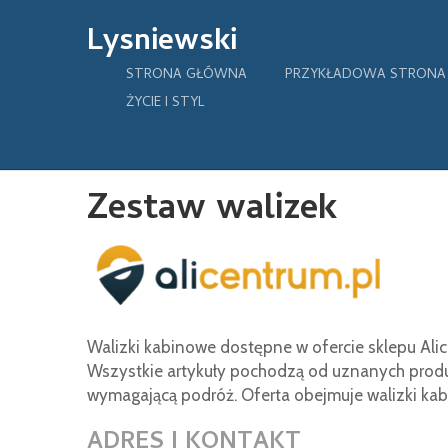
Lysniewski
STRONA GŁÓWNA
PRZYKŁADOWA STRONA
ŻYCIE I STYL
Zestaw walizek
Walizki kabinowe dostępne w ofercie sklepu Alic
Wszystkie artykuły pochodzą od uznanych produc
wymagającą podróż. Oferta obejmuje walizki kabi
ADRES I KONTAKT