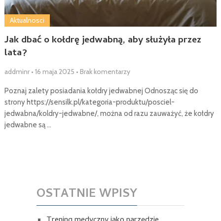
Aktualnosci
Jak dbać o kołdrę jedwabną, aby służyła przez
lata?
addminr
•
16 maja 2025
•
Brak komentarzy
Poznaj zalety posiadania kołdry jedwabnej Odnosząc się do
strony https://sensilk.pl/kategoria-produktu/posciel-
jedwabna/koldry-jedwabne/, można od razu zauważyć, że kołdry
jedwabne są …
OSTATNIE WPISY
Trening medyczny jako narzędzie